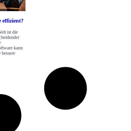
effizient?
elt ist die
scheidender
r
oftware kann
e bessere