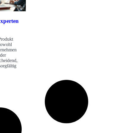
xperten
Produkt
 sowohl
ternehmen
 der
scheidend,
orgfältig