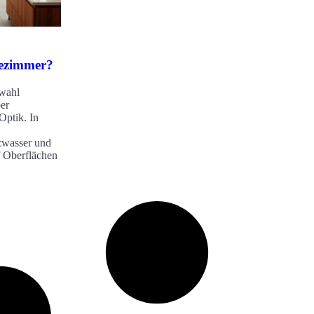
dezimmer?
wahl
er
Optik. In
zwasser und
f Oberflächen