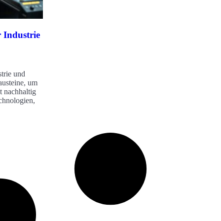
 Industrie
trie und
usteine, um
t nachhaltig
echnologien,