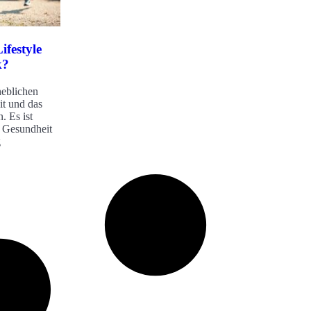
ifestyle
k?
heblichen
it und das
. Es ist
s Gesundheit
g