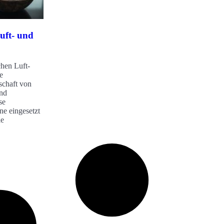
uft- und
hen Luft-
e
schaft von
nd
se
e eingesetzt
le