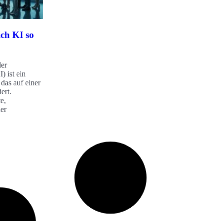
ch KI so
der
) ist ein
das auf einer
ert.
e,
er