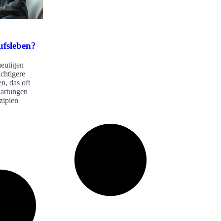
ufsleben?
heutigen
chtigere
n, das oft
wartungen
nzipien